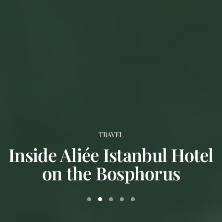
JEWELRY
Fascinating Egypt: Van Cleef
& Arpels’ Golden Love
Letter to the Land of
Pharaohs