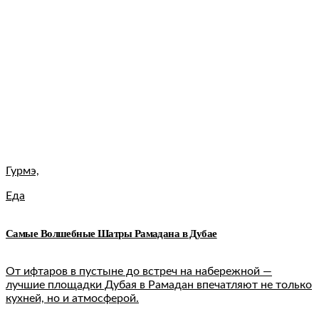
Гурмэ,
Еда
Самые Волшебные Шатры Рамадана в Дубае
От ифтаров в пустыне до встреч на набережной —
лучшие площадки Дубая в Рамадан впечатляют не только
кухней, но и атмосферой.