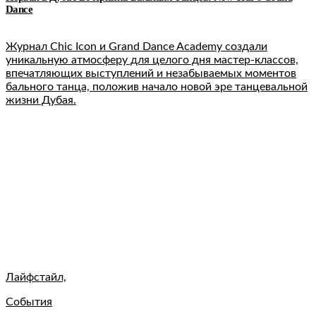
Dance
Журнал Chic Icon и Grand Dance Academy создали
уникальную атмосферу для целого дня мастер-классов,
впечатляющих выступлений и незабываемых моментов
бального танца, положив начало новой эре танцевальной
жизни Дубая.
Лайфстайл,
События