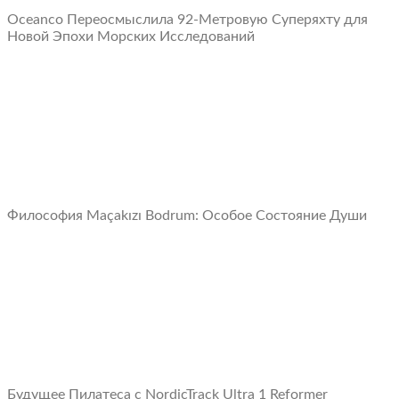
Oceanco Переосмыслила 92-Метровую Суперяхту для
Новой Эпохи Морских Исследований
Философия Maçakızı Bodrum: Oсобое Cостояние Души
Будущее Пилатеса с NordicTrack Ultra 1 Reformer