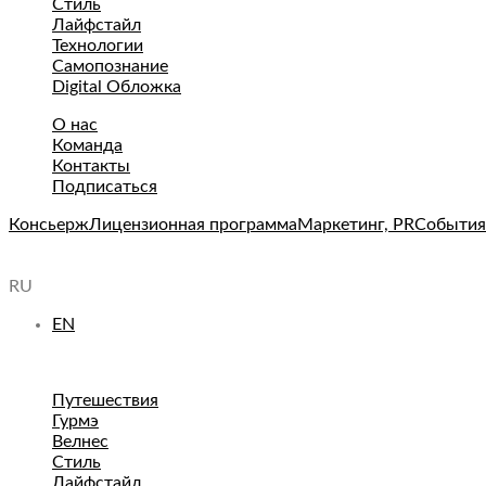
Стиль
Лайфстайл
Технологии
Самопознание
Digital Обложка
О нас
Команда
Контакты
Подписаться
Консьерж
Лицензионная программа
Маркетинг, PR
События
RU
EN
Путешествия
Гурмэ
Велнес
Стиль
Лайфстайл