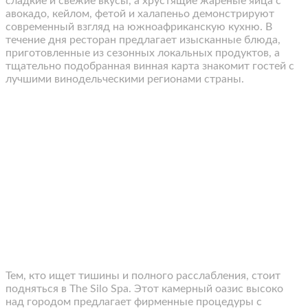
сладкие и свежие вкусы, а хрустящие жареные яйца с
авокадо, кейлом, фетой и халапеньо демонстрируют
современный взгляд на южноафриканскую кухню. В
течение дня ресторан предлагает изысканные блюда,
приготовленные из сезонных локальных продуктов, а
тщательно подобранная винная карта знакомит гостей с
лучшими винодельческими регионами страны.
Тем, кто ищет тишины и полного расслабления, стоит
подняться в The Silo Spa. Этот камерный оазис высоко
над городом предлагает фирменные процедуры с