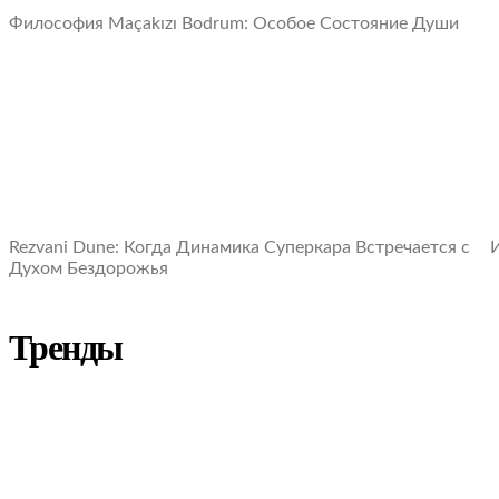
Философия Maçakızı Bodrum: Oсобое Cостояние Души
Rezvani Dune: Когда Динамика Суперкара Встречается с
И
Духом Бездорожья
Тренды