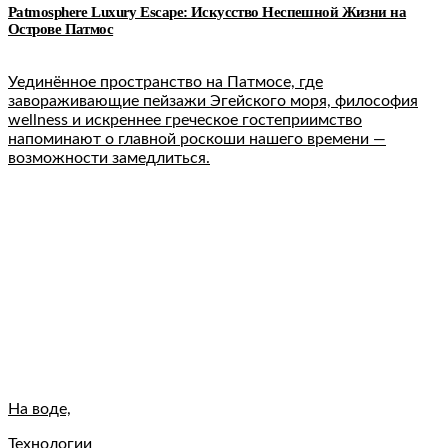
Patmosphere Luxury Escape: Искусство Неспешной Жизни на
Острове Патмос
Уединённое пространство на Патмосе, где
завораживающие пейзажи Эгейского моря, философия
wellness и искреннее греческое гостеприимство
напоминают о главной роскоши нашего времени —
возможности замедлиться.
На воде,
Технологии