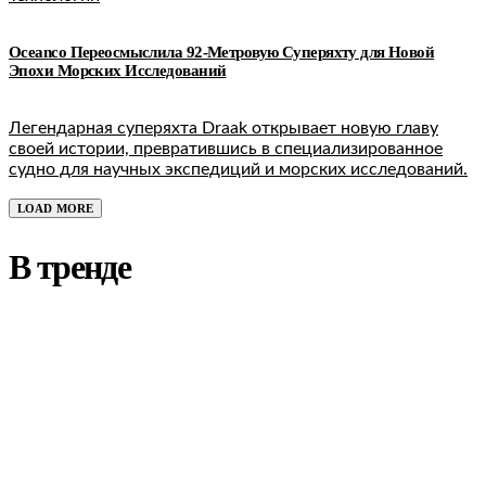
Oceanco Переосмыслила 92-Метровую Суперяхту для Новой
Эпохи Морских Исследований
Легендарная суперяхта Draak открывает новую главу
своей истории, превратившись в специализированное
судно для научных экспедиций и морских исследований.
LOAD MORE
В тренде