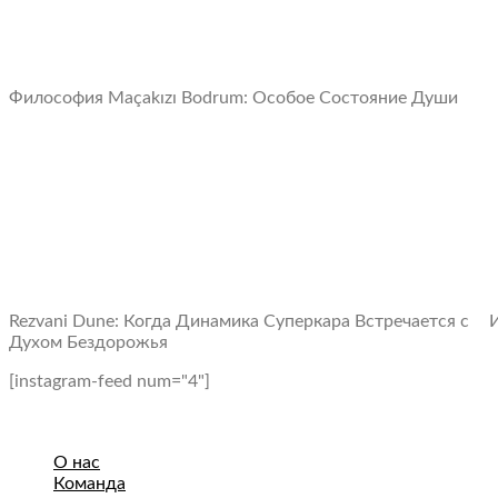
Философия Maçakızı Bodrum: Oсобое Cостояние Души
Rezvani Dune: Когда Динамика Суперкара Встречается с
И
Духом Бездорожья
[instagram-feed num="4"]
О нас
Команда