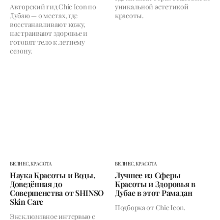
Авторский гид Chic Icon по
уникальной эстетикой
Дубаю — о местах, где
красоты.
восстанавливают кожу,
настраивают здоровье и
готовят тело к летнему
сезону.
ВЕЛНЕС,
КРАСОТА
ВЕЛНЕС,
КРАСОТА
Наука Красоты и Воды,
Лучшее из Сферы
Доведённая до
Красоты и Здоровья в
Совершенства от SHINSO
Дубае в этот Рамадан
Skin Care
Подборка от Chic Icon.
Эксклюзивное интервью с