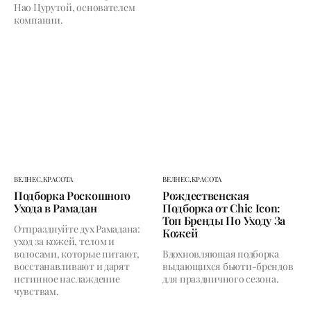
Нао Цурутой, основателем
компании.
ВЕЛНЕС,
КРАСОТА
ВЕЛНЕС,
КРАСОТА
Подборка Роскошного
Рождественская
Ухода в Рамадан
Подборка от Chic Icon:
Топ Бренды По Уходу За
Отпразднуйте дух Рамадана:
Кожей
уход за кожей, телом и
волосами, которые питают,
Вдохновляющая подборка
восстанавливают и дарят
выдающихся бьюти-брендов
истинное наслаждение
для праздничного сезона.
чувствам.