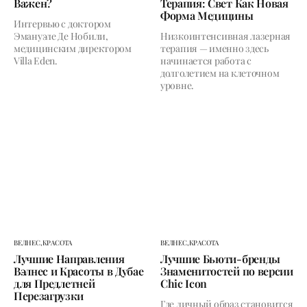
Важен?
Терапия: Свет Как Новая
Форма Медицины
Интервью с доктором
Эмануэле Де Нобили,
Низкоинтенсивная лазерная
медицинским директором
терапия — именно здесь
Villa Eden.
начинается работа с
долголетием на клеточном
уровне.
ВЕЛНЕС,
КРАСОТА
ВЕЛНЕС,
КРАСОТА
Лучшие Направления
Лучшие Бьюти-бренды
Вэлнес и Красоты в Дубае
Знаменитостей по версии
для Предлетней
Chic Icon
Перезагрузки
Где личный образ становится