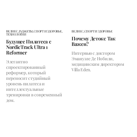
ВЕЛНЕС,
ГАДЖЕТЫ,
СПОРТ И ЗДОРОВЬЕ,
ВЕЛНЕС,
СПОРТ И ЗДОРОВЬЕ
ТЕХНОЛОГИИ
Почему Детокс Так
Будущее Пилатеса с
Важен?
NordicTrack Ultra 1
Reformer
Интервью с доктором
Эмануэле Де Нобили,
Элегантно
медицинским директором
спроектированный
Villa Eden.
реформер, который
переносит студийный
уровень пилатеса и
интеллектуальные
тренировки в современный
дом.