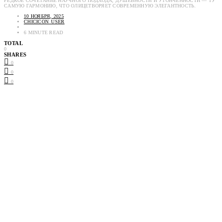
РЕДКОЕ СОЧЕТАНИЕ НАУЧНОГО ПОДХОДА, ДУШЕВНОСТИ И УТОНЧЁННОСТИ — ТУ
САМУЮ ГАРМОНИЮ, ЧТО ОЛИЦЕТВОРЯЕТ СОВРЕМЕННУЮ ЭЛЕГАНТНОСТЬ.
10 НОЯБРЯ, 2025
CHICICON_USER
6 MINUTE READ
TOTAL
0
SHARES
0
0
0