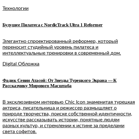
Технологии
Будущее Пилатеса с NordicTrack Ultra 1 Reformer
Элегантно спроектированный реформер, который
переносит студийный уровень пилатеса и
интеллектуальные тренировки в современный дом.
Digital Обложка
Фадик Севин Атасой: От Звезды Турецкого Экрана — К
Рассказчику Мирового Масштаба
В эксклюзивном интервью Chic Icon знаменитая турецкая
актриса, писательница и режиссер размышляет о
природе творчества, поиске собственной идентичности,
искусстве рассказывать истории, понятные людям
разных культур, и стремлении к истине за пределами
света софитов.