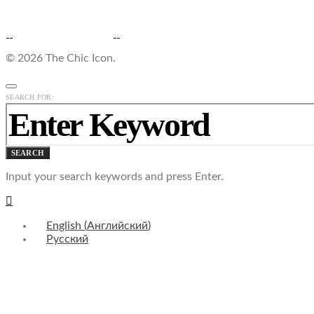
© 2026 The Chic Icon.
SEARCH FOR:
SEARCH
Input your search keywords and press Enter.
English
(
Английский
)
Русский