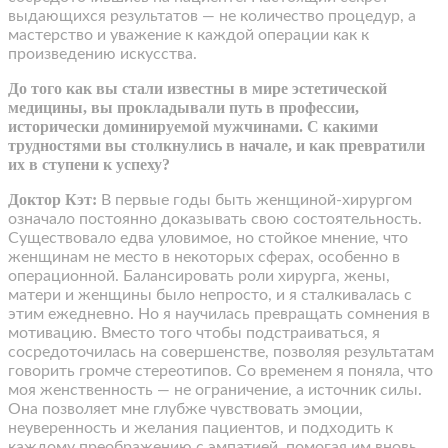
выдающихся результатов — не количество процедур, а
мастерство и уважение к каждой операции как к
произведению искусства.
До того как вы стали известны в мире эстетической
медицины, вы прокладывали путь в профессии,
исторически доминируемой мужчинами. С какими
трудностями вы столкнулись в начале, и как превратили
их в ступени к успеху?
Доктор Кэт:
В первые годы быть женщиной-хирургом
означало постоянно доказывать свою состоятельность.
Существовало едва уловимое, но стойкое мнение, что
женщинам не место в некоторых сферах, особенно в
операционной. Балансировать роли хирурга, жены,
матери и женщины было непросто, и я сталкивалась с
этим ежедневно. Но я научилась превращать сомнения в
мотивацию. Вместо того чтобы подстраиваться, я
сосредоточилась на совершенстве, позволяя результатам
говорить громче стереотипов. Со временем я поняла, что
моя женственность — не ограничение, а источник силы.
Она позволяет мне глубже чувствовать эмоции,
неуверенность и желания пациентов, и подходить к
каждому преображению с эмпатией, помогая им вновь